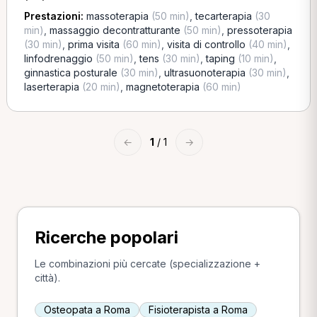
Prestazioni:
massoterapia
(50 min)
,
tecarterapia
(30
min)
,
massaggio decontratturante
(50 min)
,
pressoterapia
(30 min)
,
prima visita
(60 min)
,
visita di controllo
(40 min)
,
linfodrenaggio
(50 min)
,
tens
(30 min)
,
taping
(10 min)
,
ginnastica posturale
(30 min)
,
ultrasuonoterapia
(30 min)
,
laserterapia
(20 min)
,
magnetoterapia
(60 min)
←
1
/ 1
→
Ricerche popolari
Le combinazioni più cercate (specializzazione +
città).
Osteopata a Roma
Fisioterapista a Roma