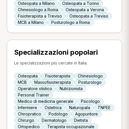
Osteopata a Milano
Osteopata a Torino
Chinesiologo a Roma
Osteopata a Verona
Fisioterapista a Treviso
Osteopata a Treviso
MCB a Milano
Posturologo a Roma
Specializzazioni popolari
Le specializzazioni più cercate in Italia.
Osteopata
Fisioterapista
Chinesiologo
MCB
Massofisioterapista
Posturologo
Operatore olistico
Nutrizionista
Personal Trainer
Medico di medicina generale
Psicologo
Infermiere
Ostetrica
Naturopata
TNPEE
Chiropratico
Podologo
Agopuntore
Chirurgo
Dermatologo
Dietista
Ortopedico
Terapista occupazionale