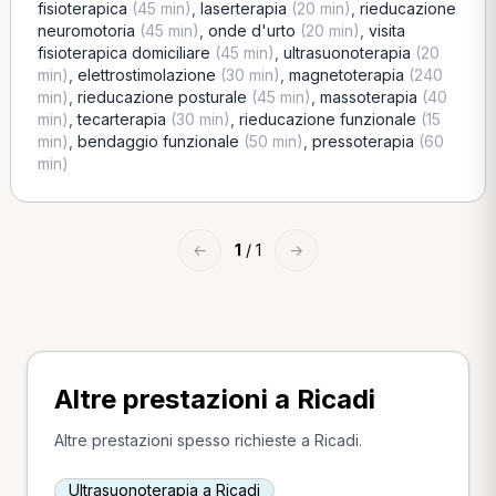
fisioterapica
(45 min)
,
laserterapia
(20 min)
,
rieducazione
neuromotoria
(45 min)
,
onde d'urto
(20 min)
,
visita
fisioterapica domiciliare
(45 min)
,
ultrasuonoterapia
(20
min)
,
elettrostimolazione
(30 min)
,
magnetoterapia
(240
min)
,
rieducazione posturale
(45 min)
,
massoterapia
(40
min)
,
tecarterapia
(30 min)
,
rieducazione funzionale
(15
min)
,
bendaggio funzionale
(50 min)
,
pressoterapia
(60
min)
←
1
/ 1
→
Altre prestazioni a Ricadi
Altre prestazioni spesso richieste a Ricadi.
Ultrasuonoterapia a Ricadi