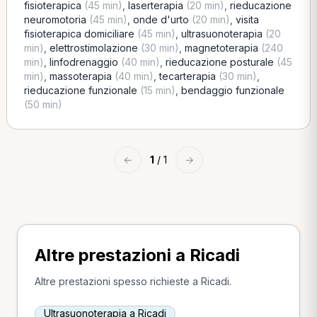
fisioterapica
(45 min)
,
laserterapia
(20 min)
,
rieducazione
neuromotoria
(45 min)
,
onde d'urto
(20 min)
,
visita
fisioterapica domiciliare
(45 min)
,
ultrasuonoterapia
(20
min)
,
elettrostimolazione
(30 min)
,
magnetoterapia
(240
min)
,
linfodrenaggio
(40 min)
,
rieducazione posturale
(45
min)
,
massoterapia
(40 min)
,
tecarterapia
(30 min)
,
rieducazione funzionale
(15 min)
,
bendaggio funzionale
(50 min)
←
1
/ 1
→
Altre prestazioni a Ricadi
Altre prestazioni spesso richieste a Ricadi.
Ultrasuonoterapia a Ricadi