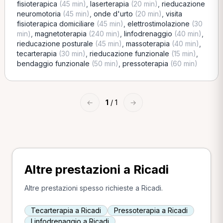
fisioterapica
(45 min)
,
laserterapia
(20 min)
,
rieducazione
neuromotoria
(45 min)
,
onde d'urto
(20 min)
,
visita
fisioterapica domiciliare
(45 min)
,
elettrostimolazione
(30
min)
,
magnetoterapia
(240 min)
,
linfodrenaggio
(40 min)
,
rieducazione posturale
(45 min)
,
massoterapia
(40 min)
,
tecarterapia
(30 min)
,
rieducazione funzionale
(15 min)
,
bendaggio funzionale
(50 min)
,
pressoterapia
(60 min)
←
1
/ 1
→
Altre prestazioni a Ricadi
Altre prestazioni spesso richieste a Ricadi.
Tecarterapia a Ricadi
Pressoterapia a Ricadi
Linfodrenaggio a Ricadi