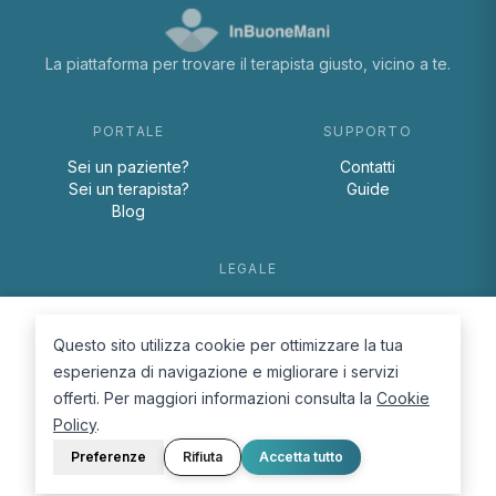
La piattaforma per trovare il terapista giusto, vicino a te.
PORTALE
SUPPORTO
Sei un paziente?
Contatti
Sei un terapista?
Guide
Blog
LEGALE
Termini e condizioni
Privacy Policy
Questo sito utilizza cookie per ottimizzare la tua
Cookie Policy
esperienza di navigazione e migliorare i servizi
offerti. Per maggiori informazioni consulta la
Cookie
Policy
.
Preferenze
Rifiuta
Accetta tutto
© 2026 D.Lab S.r.l. — InBuoneMani