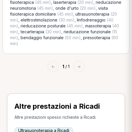
fisioterapica
(45 min)
,
laserterapia
(20 min)
,
rieducazione
neuromotoria
(45 min)
,
onde d'urto
(20 min)
,
visita
fisioterapica domiciliare
(45 min)
,
ultrasuonoterapia
(20
min)
,
elettrostimolazione
(30 min)
,
linfodrenaggio
(40
min)
,
rieducazione posturale
(45 min)
,
massoterapia
(40
min)
,
tecarterapia
(30 min)
,
rieducazione funzionale
(15
min)
,
bendaggio funzionale
(50 min)
,
pressoterapia
(60
min)
←
1
/ 1
→
Altre prestazioni a Ricadi
Altre prestazioni spesso richieste a Ricadi.
Ultrasuonoterapia a Ricadi