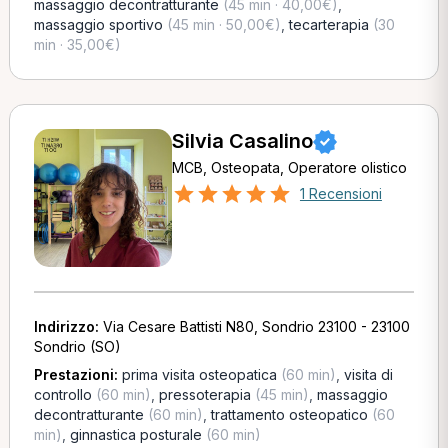
massaggio decontratturante
(45 min · 40,00€)
,
massaggio sportivo
(45 min · 50,00€)
,
tecarterapia
(30
min · 35,00€)
Silvia Casalino
MCB, Osteopata, Operatore olistico
1 Recensioni
Indirizzo:
Via Cesare Battisti N80, Sondrio 23100 - 23100
Sondrio (SO)
Prestazioni:
prima visita osteopatica
(60 min)
,
visita di
controllo
(60 min)
,
pressoterapia
(45 min)
,
massaggio
decontratturante
(60 min)
,
trattamento osteopatico
(60
min)
,
ginnastica posturale
(60 min)