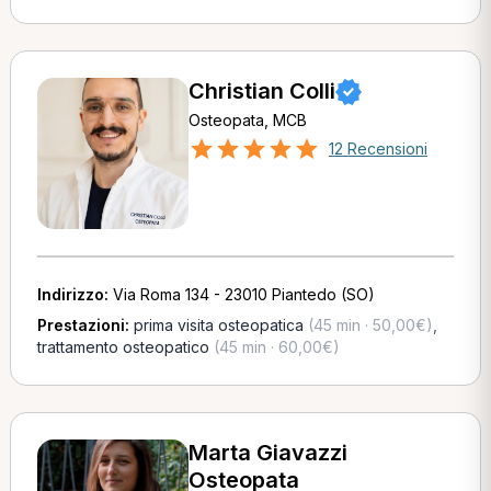
Christian Colli
Osteopata, MCB
12 Recensioni
Indirizzo:
Via Roma 134 - 23010 Piantedo (SO)
Prestazioni:
prima visita osteopatica
(45 min · 50,00€)
,
trattamento osteopatico
(45 min · 60,00€)
Marta Giavazzi
Osteopata