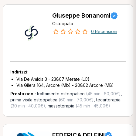
Giuseppe Bonanomi
Osteopata
0 Recensioni
Indirizzi:
Via De Amicis 3 - 23807 Merate (LC)
Via Gilera 164, Arcore (Mb) - 20862 Arcore (MB)
Prestazioni:
trattamento osteopatico
(45 min · 60,00€)
,
prima visita osteopatica
(60 min · 70,00€)
,
tecarterapia
(30 min · 40,00€)
,
massoterapia
(45 min · 45,00€)
FEDERICA DELFINI