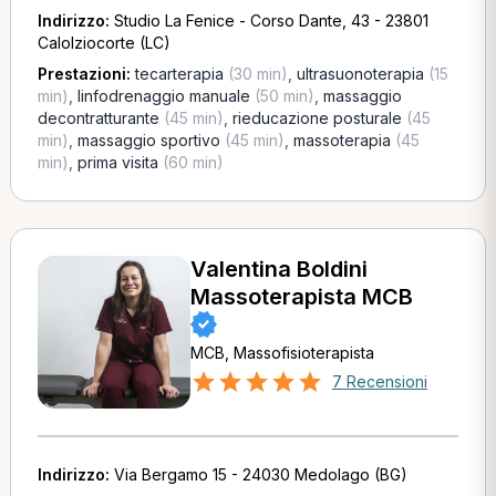
Indirizzo:
Studio La Fenice - Corso Dante, 43 - 23801
Calolziocorte (LC)
Prestazioni:
tecarterapia
(30 min)
,
ultrasuonoterapia
(15
min)
,
linfodrenaggio manuale
(50 min)
,
massaggio
decontratturante
(45 min)
,
rieducazione posturale
(45
min)
,
massaggio sportivo
(45 min)
,
massoterapia
(45
min)
,
prima visita
(60 min)
Valentina Boldini
Massoterapista MCB
MCB, Massofisioterapista
7 Recensioni
Indirizzo:
Via Bergamo 15 - 24030 Medolago (BG)