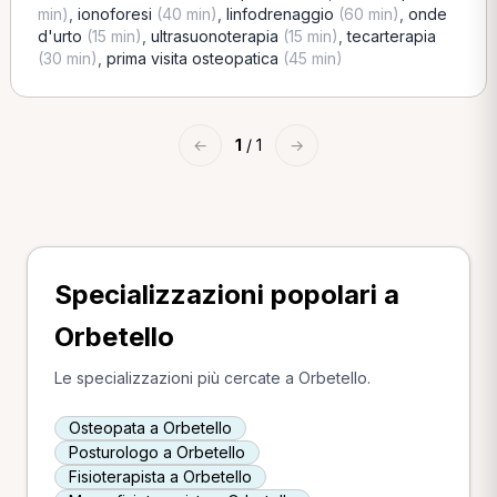
min)
,
ionoforesi
(40 min)
,
linfodrenaggio
(60 min)
,
onde
d'urto
(15 min)
,
ultrasuonoterapia
(15 min)
,
tecarterapia
(30 min)
,
prima visita osteopatica
(45 min)
←
1
/ 1
→
Specializzazioni popolari a
Orbetello
Le specializzazioni più cercate a Orbetello.
Osteopata a Orbetello
Posturologo a Orbetello
Fisioterapista a Orbetello