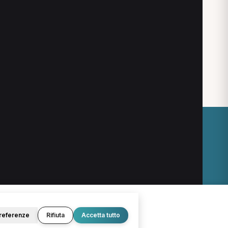
Nutrizionista
Personal Trainer
Podologo
Agopuntore
Chirurgo
Logopedista
Psichiatra
Pediatra
O
LEGALE
Termini e condizioni
Privacy Policy
Cookie Policy
referenze
Rifiuta
Accetta tutto