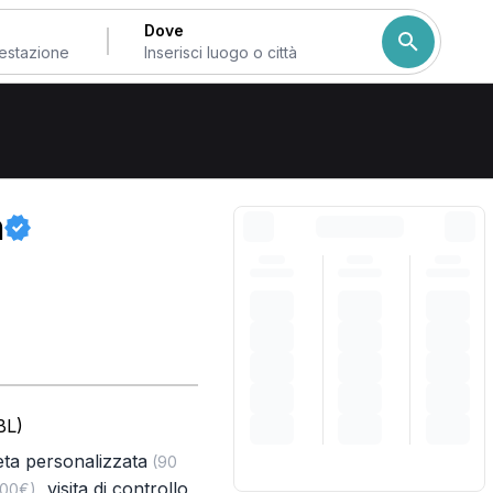
Dove
Come ordiniamo i risulta
n
BL)
eta personalizzata
(90
,
visita di controllo
,00€)