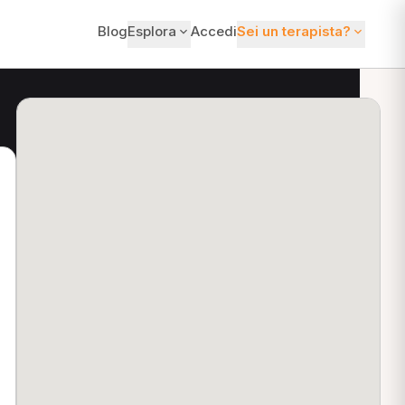
Blog
Esplora
Accedi
Sei un terapista?
ti?