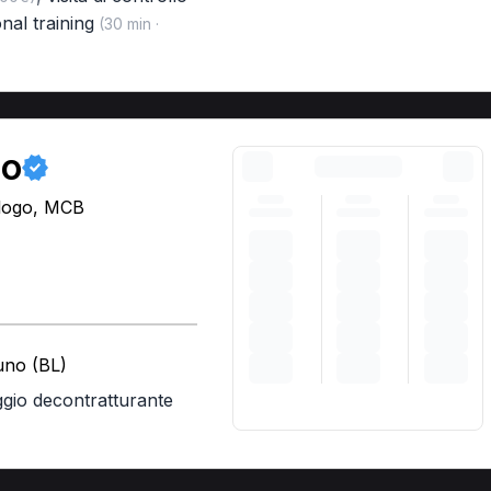
nal training
(30 min ·
go
ologo, MCB
luno (BL)
gio decontratturante