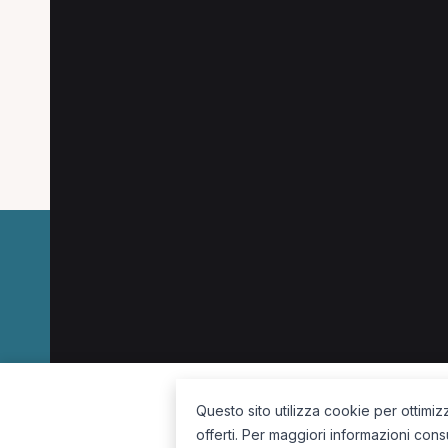
Osteopata
Fisioterapista
Chinesiologo
Medico di medicina generale
Psicologo
I
Dermatologo
Dietista
Ortopedico
Tera
Oculista
La piattaforma per trovare il terapista giusto, vicino a te.
Questo sito utilizza cookie per ottimiz
offerti. Per maggiori informazioni cons