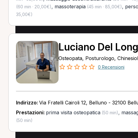
,
massoterapia
,
perso
(60 min · 20,00€)
(45 min · 85,00€)
35,00€)
Luciano Del Lon
Osteopata, Posturologo, Chinesi
0 Recensioni
Indirizzo:
Via Fratelli Cairoli 12, Belluno - 32100 Bel
Prestazioni:
prima visita osteopatica
,
massag
(50 min)
(50 min)