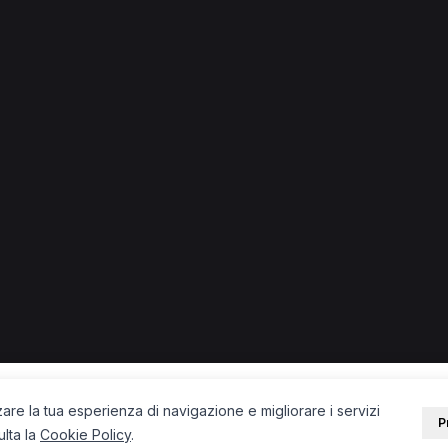
MCB
Massofisioterapista
Posturologo
Operatore olistico
nfermiere
Ostetrica
Naturopata
TNPEE
Chiropratico
pista occupazionale
Fisiatra
Ecografista
Psicoterapeuta
PORTALE
SUPPORT
Sei un paziente?
Contatti
Sei un terapista?
Guide
Blog
zare la tua esperienza di navigazione e migliorare i servizi
P
ulta la
Cookie Policy
.