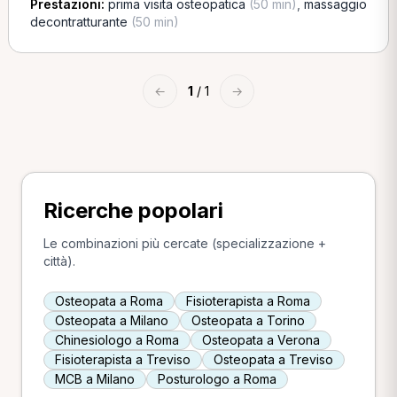
Prestazioni:
prima visita osteopatica
(50 min)
,
massaggio
decontratturante
(50 min)
←
1
/ 1
→
Ricerche popolari
Le combinazioni più cercate (specializzazione +
città).
Osteopata a Roma
Fisioterapista a Roma
Osteopata a Milano
Osteopata a Torino
Chinesiologo a Roma
Osteopata a Verona
Fisioterapista a Treviso
Osteopata a Treviso
MCB a Milano
Posturologo a Roma