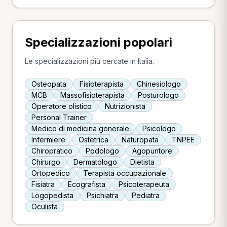
Specializzazioni popolari
Le specializzazioni più cercate in Italia.
Osteopata
Fisioterapista
Chinesiologo
MCB
Massofisioterapista
Posturologo
Operatore olistico
Nutrizionista
Personal Trainer
Medico di medicina generale
Psicologo
Infermiere
Ostetrica
Naturopata
TNPEE
Chiropratico
Podologo
Agopuntore
Chirurgo
Dermatologo
Dietista
Ortopedico
Terapista occupazionale
Fisiatra
Ecografista
Psicoterapeuta
Logopedista
Psichiatra
Pediatra
Oculista