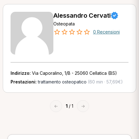
Alessandro Cervati
Osteopata
0 Recensioni
Indirizzo:
Via Caporalino, 1/B - 25060 Cellatica (BS)
Prestazioni:
trattamento osteopatico
(60 min · 57,69€)
←
1
/ 1
→