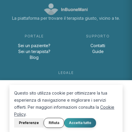
La piattaforma per trovare il terapista giusto, vicino a te.
PORTALE
SUPPORTO
Sei un paziente?
Contatti
Sei un terapista?
Guide
Blog
LEGALE
Termini e condizioni
Privacy Policy
Questo sito utilizza cookie per ottimizzare la tua
Cookie Policy
esperienza di navigazione e migliorare i servizi
offerti. Per maggiori informazioni consulta la
Cookie
Policy
.
Preferenze
Rifiuta
Accetta tutto
© 2026 D.Lab S.r.l. — InBuoneMani