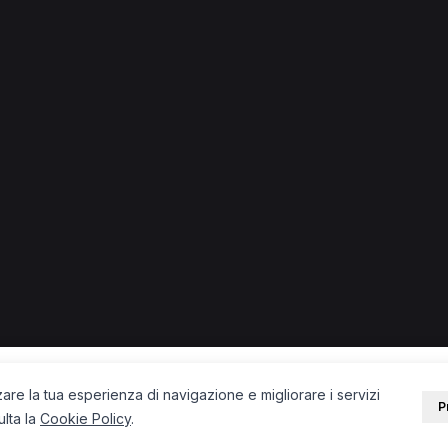
 + città) in provincia di Brescia.
pata a Iseo
Chinesiologo a Rovato
Fisioterapista a Brescia
ia
Osteopata a Cellatica
Ortopedico a Brescia
PORTALE
SUPPORT
Sei un paziente?
Contatti
Sei un terapista?
Guide
Blog
zare la tua esperienza di navigazione e migliorare i servizi
P
ulta la
Cookie Policy
.