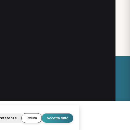
Dietista a Brescia
O
LEGALE
Termini e condizioni
Privacy Policy
Cookie Policy
referenze
Rifiuta
Accetta tutto
© 2026 D.Lab S.r.l. — InBuoneMani