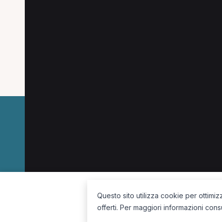
Le combinazioni più cercate (specializzazione
Osteopata a Brescia
MCB a Rovato
Osteo
Osteopata a Manerba del Garda
MCB a Bresc
La piattaforma per trovare il terapista giusto, vicino a te.
Questo sito utilizza cookie per ottimiz
offerti. Per maggiori informazioni cons
Seguici