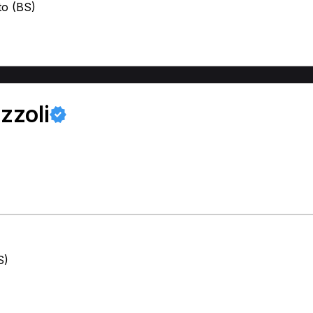
to (BS)
zzoli
S)
)