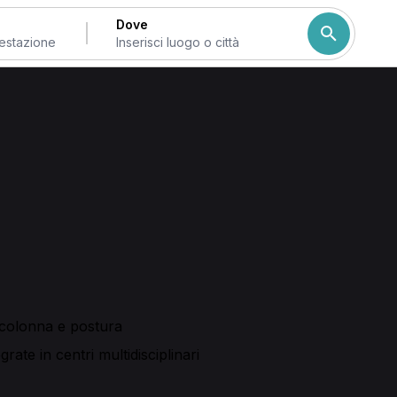
Dove
cia
essionisti manuali
 professionisti che offrono valutazioni e appuntamenti prenota
tà prima di confermare.
ma visita fisioterapica
e sedute di
massoterapia
, oltre a
a.
 colonna e postura
grate in centri multidisciplinari