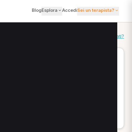
Blog
Esplora
Accedi
Sei un terapista?
Come ordiniamo i risultati?
bili online: puoi scegliere lo specialista più adatto,
 percorsi che affrontano dolore cronico o acuto,