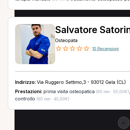
Salvatore Satorin
Osteopata
10 Recensioni
Indirizzo:
Via Ruggero Settimo,3 - 93012 Gela (CL)
Prestazioni:
prima visita osteopatica
(60 min · 50,00€)
controllo
(60 min · 45,00€)
←