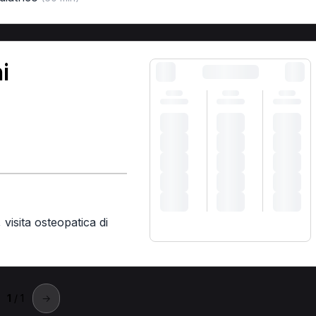
i
,
visita osteopatica di
1
/ 1
→