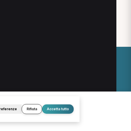
Podologo
Agopuntore
Chirurgo
Logopedista
Psichiatra
Pediatra
O
LEGALE
Termini e condizioni
Privacy Policy
Cookie Policy
referenze
Rifiuta
Accetta tutto
© 2026 D.Lab S.r.l. — InBuoneMani