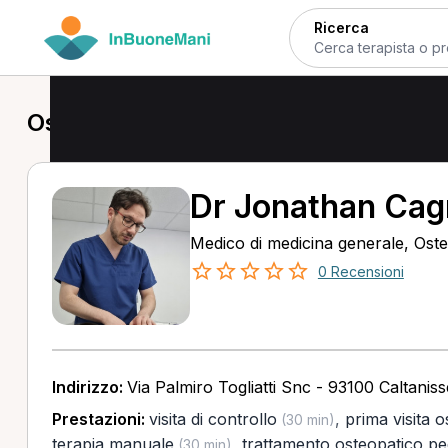
Ricerca
Osteopata in provincia di Caltanisset
Dr Jonathan Cag
Medico di medicina generale, Ost
0 Recensioni
Indirizzo:
Via Palmiro Togliatti Snc - 93100 Caltaniss
Prestazioni:
visita di controllo
,
prima visita 
(30 min)
terapia manuale
,
trattamento osteopatico pe
(30 min)