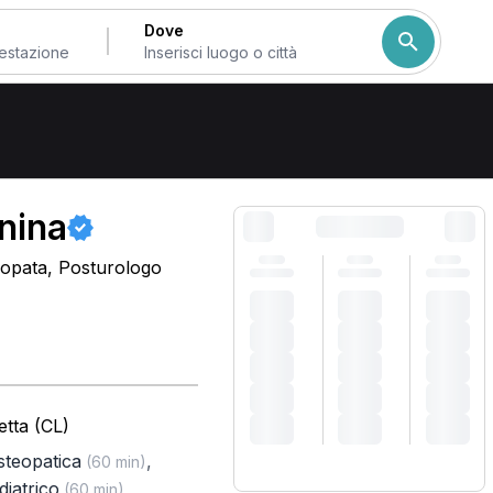
Dove
ta
Come ordiniamo i risulta
nina
eopata, Posturologo
etta (CL)
osteopatica
,
(60 min)
diatrico
(60 min)