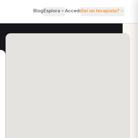
Blog
Esplora
Accedi
Sei un terapista?
ti?