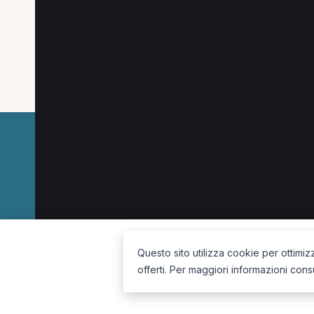
Medico di medicina generale
Psicologo
I
Dermatologo
Dietista
Ortopedico
Tera
Oculista
La piattaforma per trovare il terapista giusto, vicino a te.
Questo sito utilizza cookie per ottimiz
offerti. Per maggiori informazioni cons
Seguici