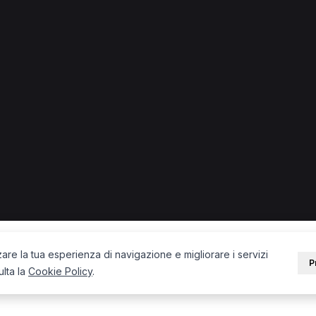
nfermiere
Ostetrica
Naturopata
TNPEE
Chiropratico
pista occupazionale
Fisiatra
Ecografista
Psicoterapeuta
PORTALE
SUPPORT
Sei un paziente?
Contatti
Sei un terapista?
Guide
Blog
zare la tua esperienza di navigazione e migliorare i servizi
P
ulta la
Cookie Policy
.