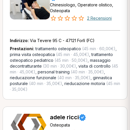
Chinesiologo, Operatore olistico,
Osteopata
2 Recensioni
Indirizzo:
Via Tevere 95 C - 47121 Forlì (FC)
Prestazioni:
trattamento osteopatico
(45 min · 60,00€)
,
prima visita osteopatica
(45 min · 45,00€)
,
trattamento
osteopatico pediatrico
(45 min · 50,00€)
,
massaggio
decontratturante
(30 min · 30,00€)
,
visita di controllo
(45
min · 45,00€)
,
personal training
(40 min · 35,00€)
,
rieducazione funzionale
(40 min · 35,00€)
,
ginnastica
posturale
(40 min · 35,00€)
,
rieducazione motoria
(45 min
· 35,00€)
adele ricci
Osteopata