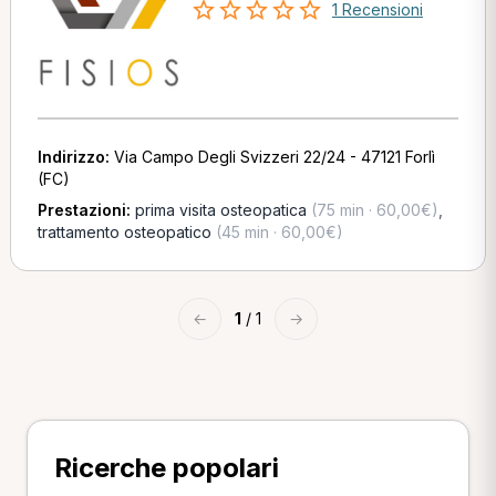
1 Recensioni
Indirizzo:
Via Campo Degli Svizzeri 22/24 - 47121 Forlì
(FC)
Prestazioni:
prima visita osteopatica
(75 min · 60,00€)
,
trattamento osteopatico
(45 min · 60,00€)
←
1
/ 1
→
Ricerche popolari