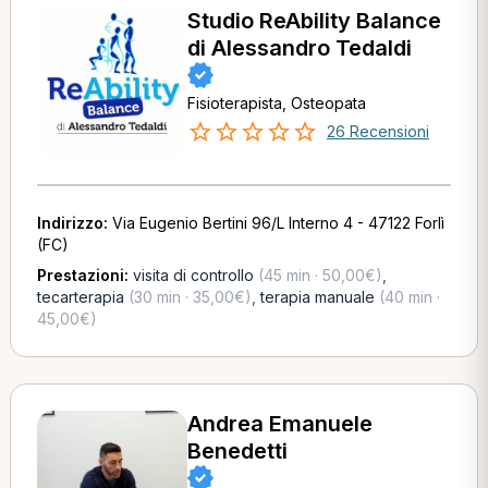
Studio ReAbility Balance
di Alessandro Tedaldi
Fisioterapista, Osteopata
26 Recensioni
Indirizzo:
Via Eugenio Bertini 96/L Interno 4 - 47122 Forlì
(FC)
Prestazioni:
visita di controllo
(45 min · 50,00€)
,
tecarterapia
(30 min · 35,00€)
,
terapia manuale
(40 min ·
45,00€)
Andrea Emanuele
Benedetti