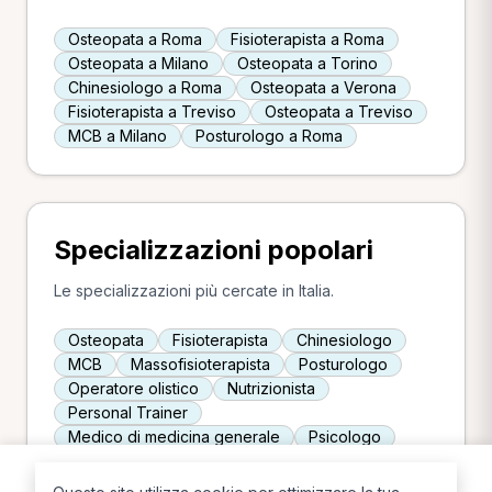
Osteopata a Roma
Fisioterapista a Roma
Osteopata a Milano
Osteopata a Torino
Chinesiologo a Roma
Osteopata a Verona
Fisioterapista a Treviso
Osteopata a Treviso
MCB a Milano
Posturologo a Roma
Specializzazioni popolari
Le specializzazioni più cercate in Italia.
Osteopata
Fisioterapista
Chinesiologo
MCB
Massofisioterapista
Posturologo
Operatore olistico
Nutrizionista
Personal Trainer
Medico di medicina generale
Psicologo
Infermiere
Ostetrica
Naturopata
TNPEE
Chiropratico
Podologo
Agopuntore