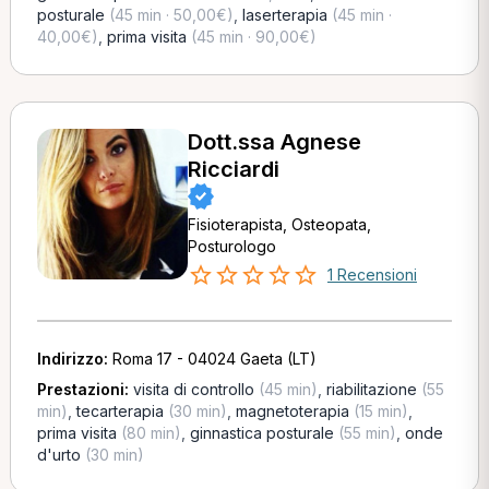
posturale
(45 min · 50,00€)
,
laserterapia
(45 min ·
40,00€)
,
prima visita
(45 min · 90,00€)
Dott.ssa Agnese
Ricciardi
Fisioterapista, Osteopata,
Posturologo
1 Recensioni
Indirizzo:
Roma 17 - 04024 Gaeta (LT)
Prestazioni:
visita di controllo
(45 min)
,
riabilitazione
(55
min)
,
tecarterapia
(30 min)
,
magnetoterapia
(15 min)
,
prima visita
(80 min)
,
ginnastica posturale
(55 min)
,
onde
d'urto
(30 min)