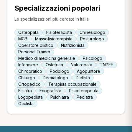
Specializzazioni popolari
Le specializzazioni più cercate in Italia.
Osteopata
Fisioterapista
Chinesiologo
MCB
Massofisioterapista
Posturologo
Operatore olistico
Nutrizionista
Personal Trainer
Medico di medicina generale
Psicologo
Infermiere
Ostetrica
Naturopata
TNPEE
Chiropratico
Podologo
Agopuntore
Chirurgo
Dermatologo
Dietista
Ortopedico
Terapista occupazionale
Fisiatra
Ecografista
Psicoterapeuta
Logopedista
Psichiatra
Pediatra
Oculista