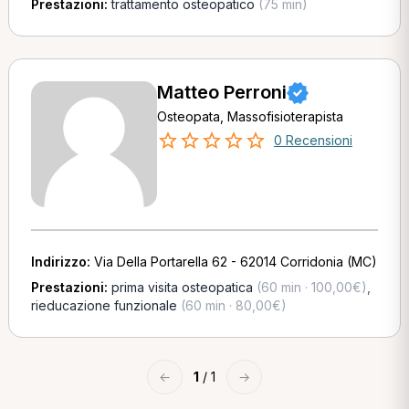
Prestazioni:
trattamento osteopatico
(75 min)
Matteo Perroni
Osteopata, Massofisioterapista
0 Recensioni
Indirizzo:
Via Della Portarella 62 - 62014 Corridonia (MC)
Prestazioni:
prima visita osteopatica
(60 min · 100,00€)
,
rieducazione funzionale
(60 min · 80,00€)
←
1
/ 1
→