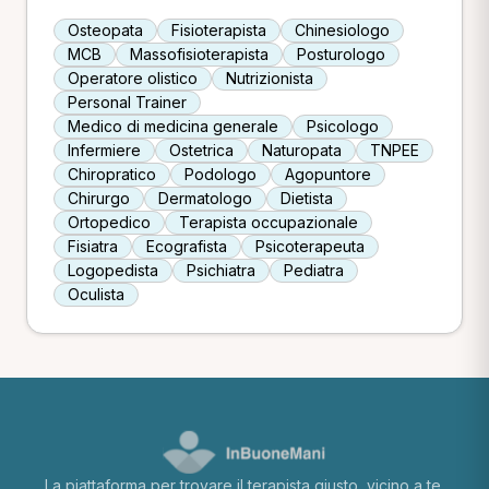
Osteopata
Fisioterapista
Chinesiologo
MCB
Massofisioterapista
Posturologo
Operatore olistico
Nutrizionista
Personal Trainer
Medico di medicina generale
Psicologo
Infermiere
Ostetrica
Naturopata
TNPEE
Chiropratico
Podologo
Agopuntore
Chirurgo
Dermatologo
Dietista
Ortopedico
Terapista occupazionale
Fisiatra
Ecografista
Psicoterapeuta
Logopedista
Psichiatra
Pediatra
Oculista
La piattaforma per trovare il terapista giusto, vicino a te.