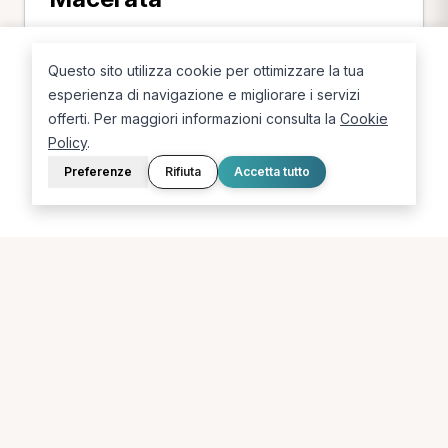
Scopri i professionisti in base alla città della
provincia di Macerata.
Questo sito utilizza cookie per ottimizzare la tua
esperienza di navigazione e migliorare i servizi
Tolentino
Corridonia
Macerata
offerti. Per maggiori informazioni consulta la
Cookie
Civitanova Marche
Policy
.
Preferenze
Rifiuta
Accetta tutto
Ricerche più frequenti in
provincia di Macerata
Le combinazioni più cercate (specializzazione +
città) in provincia di Macerata.
MCB a Macerata
Chinesiologo a Tolentino
Osteopata a Corridonia
Massofisioterapista a Corridonia
Osteopata a Civitanova Marche