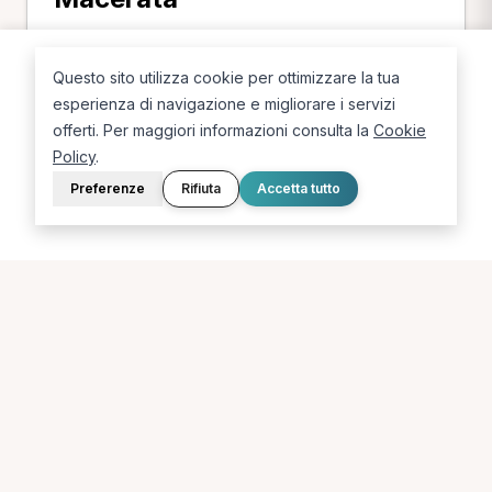
Scopri i professionisti in base alla città della
provincia di Macerata.
Questo sito utilizza cookie per ottimizzare la tua
esperienza di navigazione e migliorare i servizi
Tolentino
Corridonia
Macerata
offerti. Per maggiori informazioni consulta la
Cookie
Civitanova Marche
Policy
.
Preferenze
Rifiuta
Accetta tutto
Ricerche più frequenti in
provincia di Macerata
Le combinazioni più cercate (specializzazione +
città) in provincia di Macerata.
MCB a Macerata
Chinesiologo a Tolentino
Osteopata a Corridonia
Massofisioterapista a Corridonia
Osteopata a Civitanova Marche