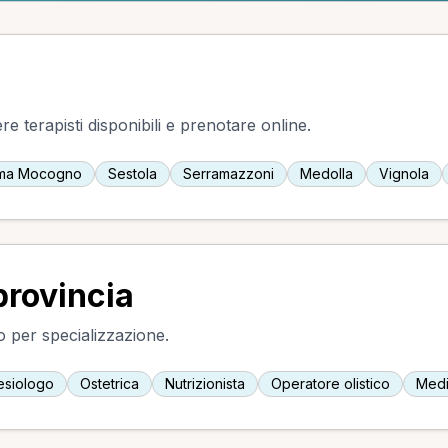
e terapisti disponibili e prenotare online.
ma Mocogno
Sestola
Serramazzoni
Medolla
Vignola
provincia
do per specializzazione.
esiologo
Ostetrica
Nutrizionista
Operatore olistico
Medi