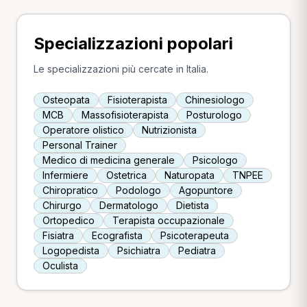
Specializzazioni popolari
Le specializzazioni più cercate in Italia.
Osteopata
Fisioterapista
Chinesiologo
MCB
Massofisioterapista
Posturologo
Operatore olistico
Nutrizionista
Personal Trainer
Medico di medicina generale
Psicologo
Infermiere
Ostetrica
Naturopata
TNPEE
Chiropratico
Podologo
Agopuntore
Chirurgo
Dermatologo
Dietista
Ortopedico
Terapista occupazionale
Fisiatra
Ecografista
Psicoterapeuta
Logopedista
Psichiatra
Pediatra
Oculista