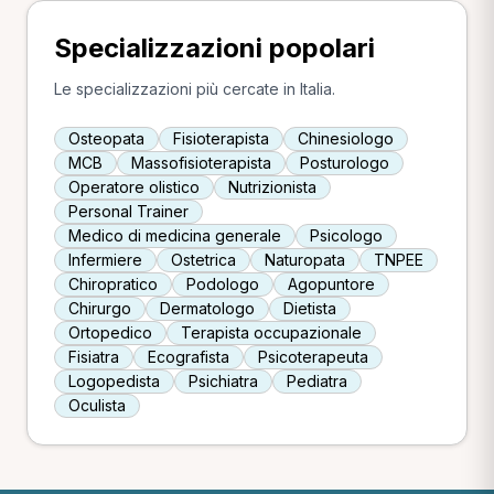
Specializzazioni popolari
Le specializzazioni più cercate in Italia.
Osteopata
Fisioterapista
Chinesiologo
MCB
Massofisioterapista
Posturologo
Operatore olistico
Nutrizionista
Personal Trainer
Medico di medicina generale
Psicologo
Infermiere
Ostetrica
Naturopata
TNPEE
Chiropratico
Podologo
Agopuntore
Chirurgo
Dermatologo
Dietista
Ortopedico
Terapista occupazionale
Fisiatra
Ecografista
Psicoterapeuta
Logopedista
Psichiatra
Pediatra
Oculista