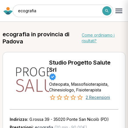
ecografia
ecografia in provincia di
Come ordiniamo i
Padova
risultati?
Studio Progetto Salute
Srl
Osteopata, Massofisioterapista,
Chinesiologo, Fisioterapista
2 Recensioni
Indirizzo:
G.rossa 39 - 35020 Ponte San Nicolò (PD)
Prestazioni:
ecografia
(20 min · 90,00€)