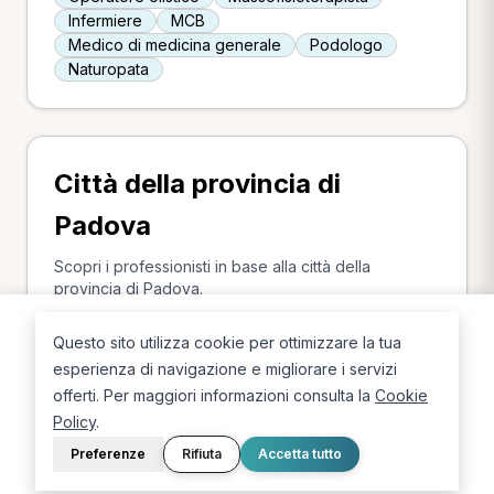
Infermiere
MCB
Medico di medicina generale
Podologo
Naturopata
Città della provincia di
Padova
Scopri i professionisti in base alla città della
provincia di Padova.
Albignasego
Padova
Vescovana
Este
Questo sito utilizza cookie per ottimizzare la tua
Rubano
Cittadella
Noventa Padovana
esperienza di navigazione e migliorare i servizi
Grantorto
Abano Terme
Trebaseleghe
offerti. Per maggiori informazioni consulta la
Cookie
Battaglia Terme
Granze
Ponte San Nicolò
Policy
.
Preferenze
Rifiuta
Accetta tutto