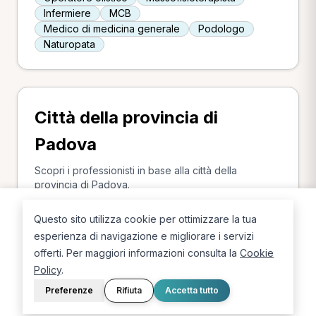
Infermiere
MCB
Medico di medicina generale
Podologo
Naturopata
Città della provincia di
Padova
Scopri i professionisti in base alla città della
provincia di Padova.
Albignasego
Padova
Vescovana
Este
Questo sito utilizza cookie per ottimizzare la tua
Rubano
Cittadella
Noventa Padovana
esperienza di navigazione e migliorare i servizi
Grantorto
Abano Terme
Trebaseleghe
offerti. Per maggiori informazioni consulta la
Cookie
Battaglia Terme
Granze
Ponte San Nicolò
Policy
.
Preferenze
Rifiuta
Accetta tutto