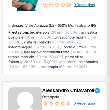
0 Recensioni
Indirizzo:
Viale Abruzzo 3/5 - 65015 Montesilvano (PE)
Prestazioni:
tecarterapia
(60 min · 30,00€)
,
ginnastica
posturale
(60 min · 50,00€)
,
ultrasuonoterapia
(60 min ·
30,00€)
,
visita di controllo
(60 min · 40,00€)
,
linfodrenaggio
(90 min · 60,00€)
,
onde d'urto
(60 min ·
40,00€)
,
massaggio decontratturante
(60 min · 30,00€)
,
terapia manuale
(60 min · 50,00€)
,
prima visita
fisioterapica
(60 min · 50,00€)
,
trattamento osteopatico
(60 min · 60,00€)
,
laserterapia
(60 min · 30,00€)
Alessandro Chiavaroli
Osteopata
0 Recensioni