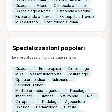
Osteopata a Roma
Fisioterapista a Roma
Osteopata a Milano
Osteopata a Torino
Chinesiologo a Roma
Osteopata a Verona
Fisioterapista a Treviso
Osteopata a Treviso
MCB a Milano
Posturologo a Roma
Specializzazioni popolari
Le specializzazioni più cercate in Italia.
Osteopata
Fisioterapista
Chinesiologo
MCB
Massofisioterapista
Posturologo
Operatore olistico
Nutrizionista
Personal Trainer
Medico di medicina generale
Psicologo
Infermiere
Ostetrica
Naturopata
TNPEE
Chiropratico
Podologo
Agopuntore
Chirurgo
Dermatologo
Dietista