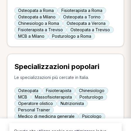
Osteopata a Roma
Fisioterapista a Roma
Osteopata a Milano
Osteopata a Torino
Chinesiologo a Roma
Osteopata a Verona
Fisioterapista a Treviso
Osteopata a Treviso
MCB a Milano
Posturologo a Roma
Specializzazioni popolari
Le specializzazioni più cercate in Italia.
Osteopata
Fisioterapista
Chinesiologo
MCB
Massofisioterapista
Posturologo
Operatore olistico
Nutrizionista
Personal Trainer
Medico di medicina generale
Psicologo
Infermiere
Ostetrica
Naturopata
TNPEE
Chiropratico
Podologo
Agopuntore