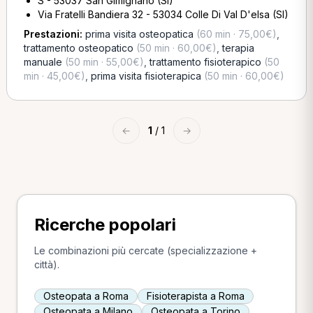
S - 53037 San Gimignano (SI)
Via Fratelli Bandiera 32 - 53034 Colle Di Val D'elsa (SI)
Prestazioni:
prima visita osteopatica
(60 min · 75,00€)
,
trattamento osteopatico
(50 min · 60,00€)
,
terapia
manuale
(50 min · 55,00€)
,
trattamento fisioterapico
(50
min · 45,00€)
,
prima visita fisioterapica
(50 min · 60,00€)
←
1
/ 1
→
Ricerche popolari
Le combinazioni più cercate (specializzazione +
città).
Osteopata a Roma
Fisioterapista a Roma
Osteopata a Milano
Osteopata a Torino