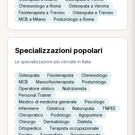
Chinesiologo a Roma
Osteopata a Verona
Fisioterapista a Treviso
Osteopata a Treviso
MCB a Milano
Posturologo a Roma
Specializzazioni popolari
Le specializzazioni più cercate in Italia.
Osteopata
Fisioterapista
Chinesiologo
MCB
Massofisioterapista
Posturologo
Operatore olistico
Nutrizionista
Personal Trainer
Medico di medicina generale
Psicologo
Infermiere
Ostetrica
Naturopata
TNPEE
Chiropratico
Podologo
Agopuntore
Chirurgo
Dermatologo
Dietista
Ortopedico
Terapista occupazionale
Fisiatra
Ecografista
Psicoterapeuta