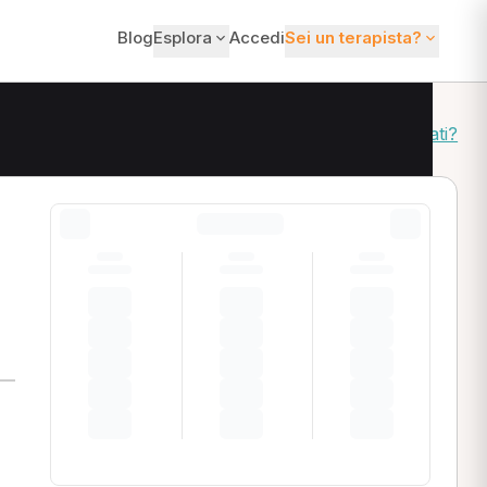
Blog
Esplora
Accedi
Sei un terapista?
Come ordiniamo i risultati?