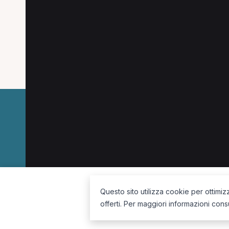
Le combinazioni più cercate (specializzazione
Fisioterapista a San Gimignano
Fisioterapista 
La piattaforma per trovare il terapista giusto, vicino a te.
Questo sito utilizza cookie per ottimiz
offerti. Per maggiori informazioni cons
Seguici