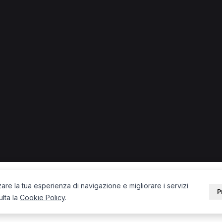
 + città) in provincia di Siena.
a Colle di Val D'Elsa
Chinesiologo a Siena
Massofisioterapista
PORTALE
SUPPORT
Sei un paziente?
Contatti
Sei un terapista?
Guide
Blog
zare la tua esperienza di navigazione e migliorare i servizi
P
ulta la
Cookie Policy
.