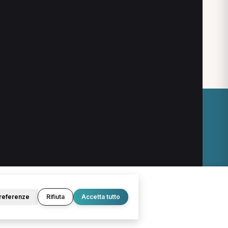
 a Siena
O
LEGALE
Termini e condizioni
Privacy Policy
Cookie Policy
referenze
Rifiuta
Accetta tutto
© 2026 D.Lab S.r.l. — InBuoneMani