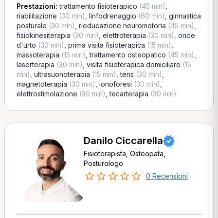
Prestazioni:
trattamento fisioterapico
(45 min)
,
riabilitazione
(30 min)
,
linfodrenaggio
(60 min)
,
ginnastica
posturale
(30 min)
,
rieducazione neuromotoria
(45 min)
,
fisiokinesiterapia
(30 min)
,
elettroterapia
(30 min)
,
onde
d'urto
(30 min)
,
prima visita fisioterapica
(15 min)
,
massoterapia
(15 min)
,
trattamento osteopatico
(45 min)
,
laserterapia
(30 min)
,
visita fisioterapica domiciliare
(15
min)
,
ultrasuonoterapia
(15 min)
,
tens
(30 min)
,
magnetoterapia
(30 min)
,
ionoforesi
(30 min)
,
elettrostimolazione
(30 min)
,
tecarterapia
(30 min)
Danilo Ciccarella
Fisioterapista, Osteopata,
Posturologo
0 Recensioni