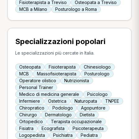
Fisioterapista a Treviso
Osteopata a Treviso
MCB a Milano
Posturologo a Roma
Specializzazioni popolari
Le specializzazioni più cercate in Italia.
Osteopata
Fisioterapista
Chinesiologo
MCB
Massofisioterapista
Posturologo
Operatore olistico
Nutrizionista
Personal Trainer
Medico di medicina generale
Psicologo
Infermiere
Ostetrica
Naturopata
TNPEE
Chiropratico
Podologo
Agopuntore
Chirurgo
Dermatologo
Dietista
Ortopedico
Terapista occupazionale
Fisiatra
Ecografista
Psicoterapeuta
Logopedista
Psichiatra
Pediatra