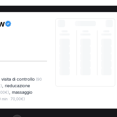
ow
,
visita di controllo
(90
,
rieducazione
€)
,
massaggio
,00€)
 min · 70,00€)