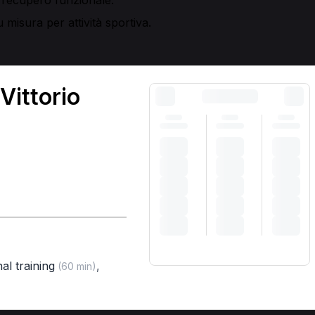
 misura per attività sportiva.
Vittorio
al training
,
(60 min)