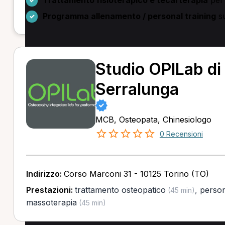
Programma allenamento / personal training
su
Studio OPILab di 
Serralunga
MCB, Osteopata, Chinesiologo
0 Recensioni
Indirizzo:
Corso Marconi 31 - 10125 Torino (TO)
Prestazioni:
trattamento osteopatico
,
person
(45 min)
massoterapia
(45 min)