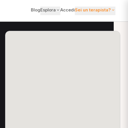
Blog
Esplora
Accedi
Sei un terapista?
ti?