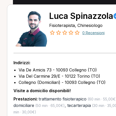
Luca Spinazzola
Fisioterapista, Chinesiologo
0 Recensioni
Indirizzi:
Via De Amicis 73 - 10093 Collegno (TO)
Via Del Carmine 29/E - 10122 Torino (TO)
Collegno (Domiciliari) - 10093 Collegno (TO)
Visite a domicilio disponibili!
Prestazioni:
trattamento fisioterapico
(60 min · 55,00€
domiciliare
,
tecarterapia
(50 min · 65,00€)
(30 min · 35,0
min · 30,00€)