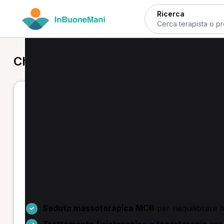
Ricerca
Chinesiologo in provincia di Torino
Chinesiologi a Torino — prenota on
Se cerchi un chinesiologo a Torino puoi confrontare
mirate per il tuo caso, con la possibilità di prenotare
prestazione e verifica le disponibilità per fissare la s
Troverai interventi orientati alla rieducazione funzi
a trattamenti osteopatici e rieducazione posturale p
dedicati a sportivi e post-parto.
Seduta massoterapica MCB
per riequilibrare 
Trattamento fisioterapico e tecarterapia
per 