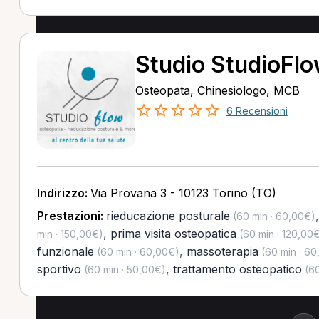
Studio StudioFl
Osteopata, Chinesiologo, MCB
6 Recensioni
Indirizzo:
Via Provana 3 - 10123 Torino (TO)
Prestazioni:
rieducazione posturale
(60 min · 60,00€)
,
prima visita osteopatica
min · 150,00€)
(60 min · 120,00
funzionale
,
massoterapia
(60 min · 60,00€)
(60 min · 60
sportivo
,
trattamento osteopatico
(60 min · 50,00€)
(60