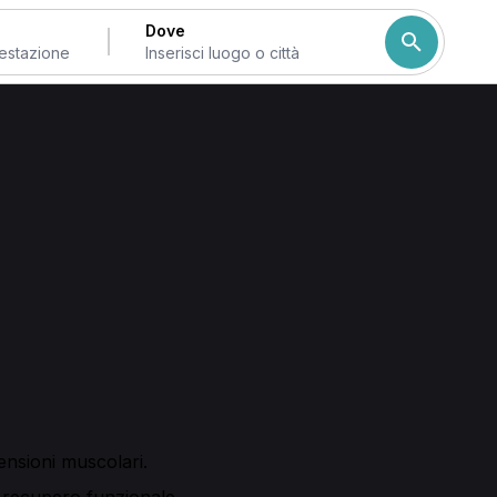
Dove
Come ordiniamo i risulta
line
 professionisti e studi che offrono consulenze e sedute
 online. Scegli il professionista più adatto, seleziona la
eduta.
onale, massoterapia e programmi di personal training, oltre
er disturbi dell'apparato muscolo-scheletrico e percorsi
tensioni muscolari.
recupero funzionale.