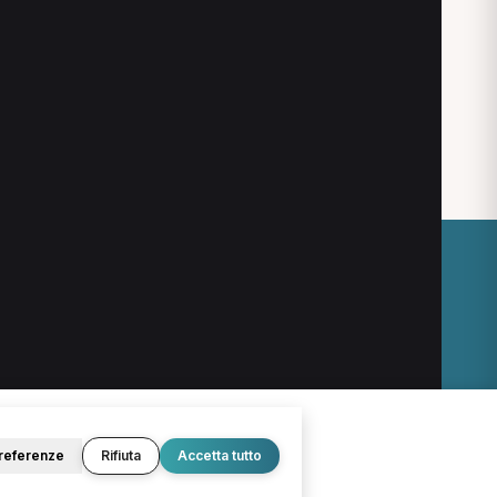
Nutrizionista
Personal Trainer
Podologo
Agopuntore
Chirurgo
Logopedista
Psichiatra
Pediatra
O
LEGALE
Termini e condizioni
Privacy Policy
Cookie Policy
referenze
Rifiuta
Accetta tutto
© 2026 D.Lab S.r.l. — InBuoneMani