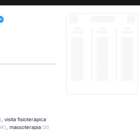
,
visita fisioterapica
)
,
massoterapia
0€)
(30