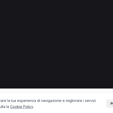
MCB
Massofisioterapista
Posturologo
Operatore olistico
nfermiere
Ostetrica
Naturopata
TNPEE
Chiropratico
pista occupazionale
Fisiatra
Ecografista
Psicoterapeuta
PORTALE
SUPPORT
Sei un paziente?
Contatti
Sei un terapista?
Guide
Blog
zare la tua esperienza di navigazione e migliorare i servizi
P
ulta la
Cookie Policy
.