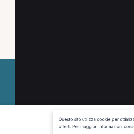
Osteopata
Fisioterapista
Chinesiologo
Medico di medicina generale
Psicologo
I
Dermatologo
Dietista
Ortopedico
Tera
Oculista
La piattaforma per trovare il terapista giusto, vicino a te.
Questo sito utilizza cookie per ottimiz
offerti. Per maggiori informazioni cons
Seguici