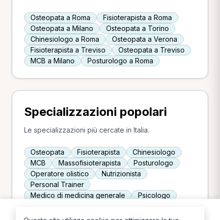
Osteopata a Roma
Fisioterapista a Roma
Osteopata a Milano
Osteopata a Torino
Chinesiologo a Roma
Osteopata a Verona
Fisioterapista a Treviso
Osteopata a Treviso
MCB a Milano
Posturologo a Roma
Specializzazioni popolari
Le specializzazioni più cercate in Italia.
Osteopata
Fisioterapista
Chinesiologo
MCB
Massofisioterapista
Posturologo
Operatore olistico
Nutrizionista
Personal Trainer
Medico di medicina generale
Psicologo
Infermiere
Ostetrica
Naturopata
TNPEE
Chiropratico
Podologo
Agopuntore