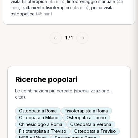
visita fisioterapica
(45 min)
,
linfodrenaggio manuale
(45
min)
,
trattamento fisioterapico
(45 min)
,
prima visita
osteopatica
(45 min)
←
1
/ 1
→
Ricerche popolari
Le combinazioni più cercate (specializzazione +
città).
Osteopata a Roma
Fisioterapista a Roma
Osteopata a Milano
Osteopata a Torino
Chinesiologo a Roma
Osteopata a Verona
Fisioterapista a Treviso
Osteopata a Treviso
MCB a Milano
Posturologo a Roma