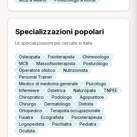
Specializzazioni popolari
Le specializzazioni più cercate in Italia.
Osteopata
Fisioterapista
Chinesiologo
MCB
Massofisioterapista
Posturologo
Operatore olistico
Nutrizionista
Personal Trainer
Medico di medicina generale
Psicologo
Infermiere
Ostetrica
Naturopata
TNPEE
Chiropratico
Podologo
Agopuntore
Chirurgo
Dermatologo
Dietista
Ortopedico
Terapista occupazionale
Fisiatra
Ecografista
Psicoterapeuta
Logopedista
Psichiatra
Pediatra
Oculista