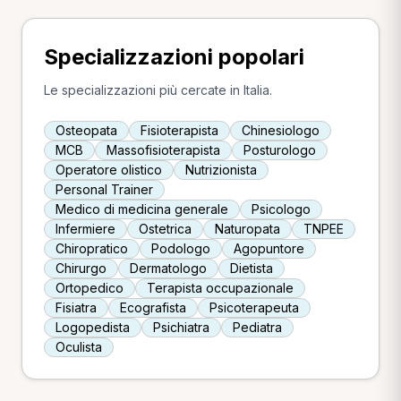
Specializzazioni popolari
Le specializzazioni più cercate in Italia.
Osteopata
Fisioterapista
Chinesiologo
MCB
Massofisioterapista
Posturologo
Operatore olistico
Nutrizionista
Personal Trainer
Medico di medicina generale
Psicologo
Infermiere
Ostetrica
Naturopata
TNPEE
Chiropratico
Podologo
Agopuntore
Chirurgo
Dermatologo
Dietista
Ortopedico
Terapista occupazionale
Fisiatra
Ecografista
Psicoterapeuta
Logopedista
Psichiatra
Pediatra
Oculista