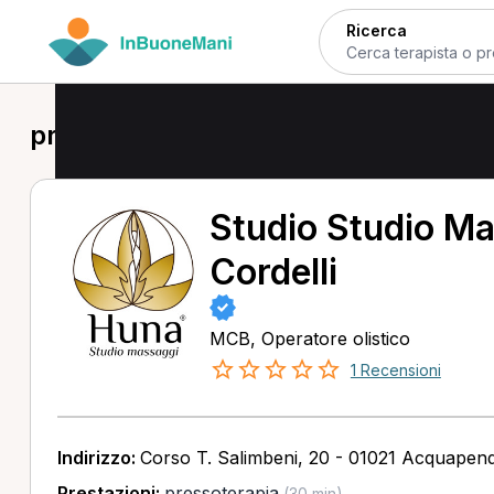
Ricerca
pressoterapia in provincia di Viterbo
Studio Studio Ma
Cordelli
MCB, Operatore olistico
1 Recensioni
Indirizzo:
Corso T. Salimbeni, 20 - 01021 Acquapen
Prestazioni:
pressoterapia
(30 min)