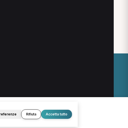
O
LEGALE
Termini e condizioni
Privacy Policy
Cookie Policy
referenze
Rifiuta
Accetta tutto
© 2026 D.Lab S.r.l. — InBuoneMani