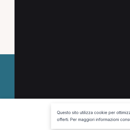
Ricerche più frequenti
Le combinazioni più cercate (specializzazione
Operatore olistico a Acquapendente
MCB a 
La piattaforma per trovare il terapista giusto, vicino a te.
Questo sito utilizza cookie per ottimiz
offerti. Per maggiori informazioni cons
Seguici