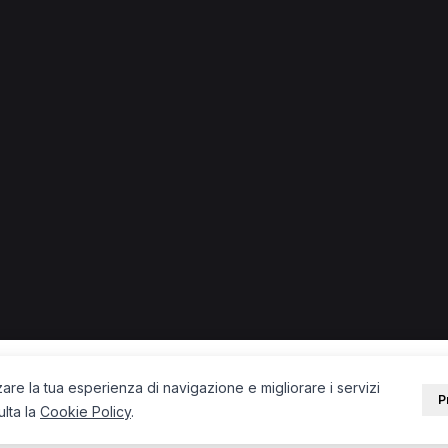
 in provincia di Viterbo
 + città) in provincia di Viterbo.
Acquapendente
Fisioterapista a San Lorenzo Nuovo
PORTALE
SUPPORT
Sei un paziente?
Contatti
Sei un terapista?
Guide
Blog
zare la tua esperienza di navigazione e migliorare i servizi
P
ulta la
Cookie Policy
.