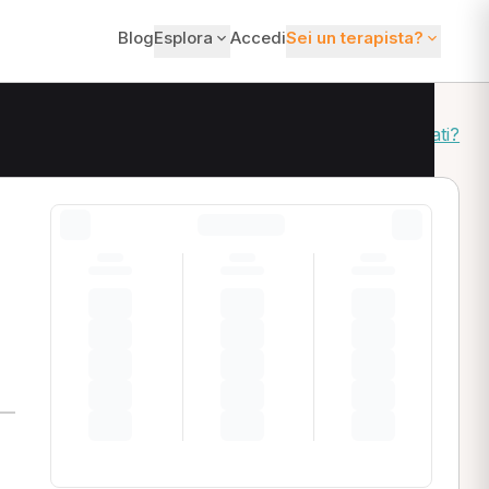
Blog
Esplora
Accedi
Sei un terapista?
Come ordiniamo i risultati?