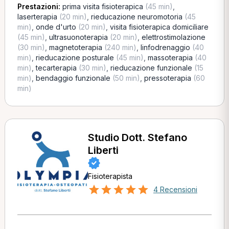
Prestazioni:
prima visita fisioterapica
(45 min)
,
laserterapia
(20 min)
,
rieducazione neuromotoria
(45
min)
,
onde d'urto
(20 min)
,
visita fisioterapica domiciliare
(45 min)
,
ultrasuonoterapia
(20 min)
,
elettrostimolazione
(30 min)
,
magnetoterapia
(240 min)
,
linfodrenaggio
(40
min)
,
rieducazione posturale
(45 min)
,
massoterapia
(40
min)
,
tecarterapia
(30 min)
,
rieducazione funzionale
(15
min)
,
bendaggio funzionale
(50 min)
,
pressoterapia
(60
min)
Studio Dott. Stefano
Liberti
Fisioterapista
4 Recensioni