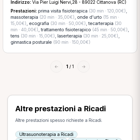
Indirizzo:
Via Pier Luigi Nervi,28 - 89022 Cittanova (RC)
Prestazioni:
prima visita fisioterapica
(30 min · 120,00€)
,
massoterapia
(20 min · 35,00€)
,
onde d'urto
(15 min ·
15,00€)
,
ecografia
(30 min · 50,00€)
,
tecarterapia
(30
min · 40,00€)
,
trattamento fisioterapico
(45 min · 50,00€)
,
tens
(30 min · 15,00€)
,
laserterapia
(30 min · 25,00€)
,
ginnastica posturale
(90 min · 150,00€)
←
1
/ 1
→
Altre prestazioni a Ricadi
Altre prestazioni spesso richieste a Ricadi.
Ultrasuonoterapia a Ricadi