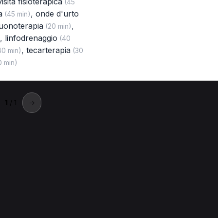
isita fisioterapica
(45
a
,
onde d'urto
(45 min)
suonoterapia
,
(20 min)
,
linfodrenaggio
(40
,
tecarterapia
0 min)
(30
 min)
1
/ 1
→
cadi
adi
Pressoterapia a Ricadi
Linfodrenaggio a Ricadi
Rieduc