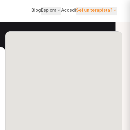
Blog
Esplora
Accedi
Sei un terapista?
ti?