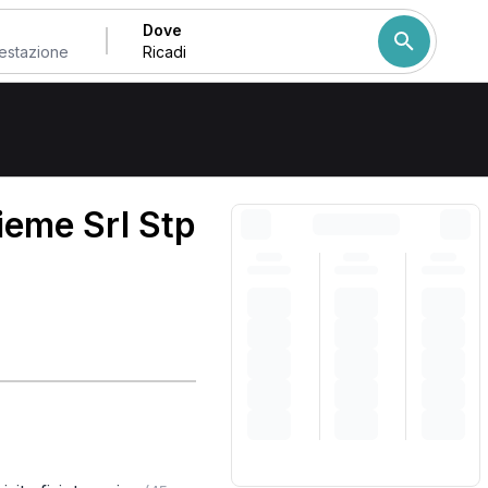
Dove
Come ordiniamo i risulta
ieme Srl Stp