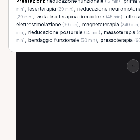
Prestazioni:
rieducazione funzionale
,
prima v
(15 min)
,
laserterapia
,
rieducazione neuromotori
min)
(20 min)
,
visita fisioterapica domiciliare
,
ultra
(20 min)
(45 min)
elettrostimolazione
,
magnetoterapia
(30 min)
(240 min)
,
rieducazione posturale
,
massoterapia
min)
(45 min)
(4
,
bendaggio funzionale
,
pressoterapia
min)
(50 min)
(60
←
Altre prestazioni a Ri
Altre prestazioni spesso richieste a Ricadi.
Ultrasuonoterapia a Ricadi
Tecarterapia a Ric