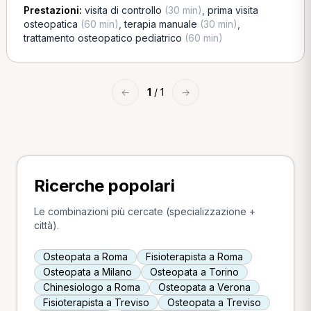
Prestazioni:
visita di controllo
(30 min)
,
prima visita
osteopatica
(60 min)
,
terapia manuale
(30 min)
,
trattamento osteopatico pediatrico
(60 min)
←
1
/ 1
→
Ricerche popolari
Le combinazioni più cercate (specializzazione +
città).
Osteopata a Roma
Fisioterapista a Roma
Osteopata a Milano
Osteopata a Torino
Chinesiologo a Roma
Osteopata a Verona
Fisioterapista a Treviso
Osteopata a Treviso