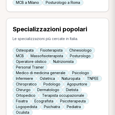
MCB a Milano
Posturologo a Roma
Specializzazioni popolari
Le specializzazioni più cercate in Italia.
Osteopata
Fisioterapista
Chinesiologo
MCB
Massofisioterapista
Posturologo
Operatore olistico
Nutrizionista
Personal Trainer
Medico di medicina generale
Psicologo
Infermiere
Ostetrica
Naturopata
TNPEE
Chiropratico
Podologo
Agopuntore
Chirurgo
Dermatologo
Dietista
Ortopedico
Terapista occupazionale
Fisiatra
Ecografista
Psicoterapeuta
Logopedista
Psichiatra
Pediatra
Oculista