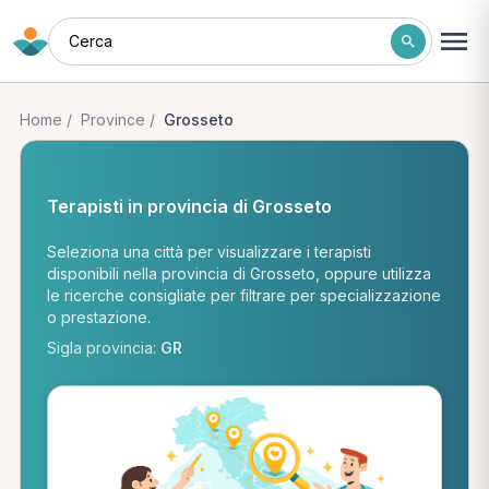
Cerca
Home
/
Province
/
Grosseto
Terapisti in provincia di Grosseto
Seleziona una città per visualizzare i terapisti
disponibili nella provincia di Grosseto, oppure utilizza
le ricerche consigliate per filtrare per specializzazione
o prestazione.
Sigla provincia:
GR