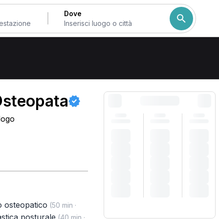
Dove
Come ordiniamo i risulta
 Osteopata
logo
o osteopatico
(50 min ·
stica posturale
(40 min ·