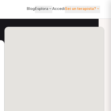
Blog
Esplora
Accedi
Sei un terapista?
ti?