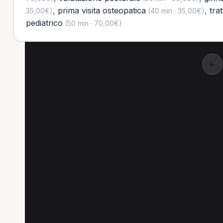
,
prima visita osteopatica
,
tra
35,00€)
(40 min · 35,00€)
pediatrico
(50 min · 70,00€)
←
Ricerche popolari
Le combinazioni più cercate (specializzazione
Osteopata a Roma
Fisioterapista a Roma
O
Fisioterapista a Treviso
Osteopata a Treviso