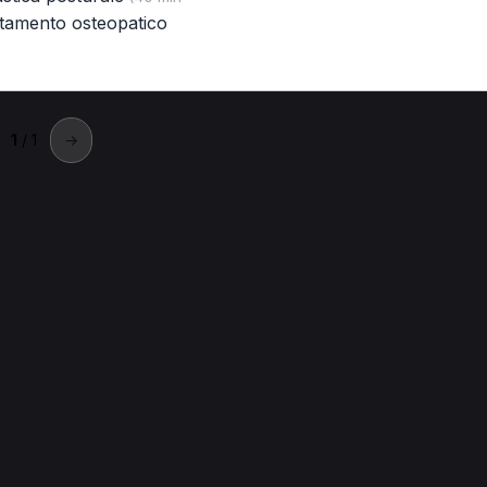
ttamento osteopatico
1
/ 1
→
 + città).
steopata a Milano
Osteopata a Torino
Chinesiologo a Roma
MCB a Milano
Posturologo a Roma