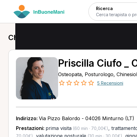
Ricerca
Chinesiologo in provincia di Latina
Priscilla Ciufo _
Osteopata, Posturologo, Chinesio
5 Recensioni
Indirizzo:
Via Pizzo Balordo - 04026 Minturno (LT)
Prestazioni:
prima visita
,
trattament
(60 min · 70,00€)
,
valutazione posturale
,
ginna
70,00€)
(30 min · 30,00€)