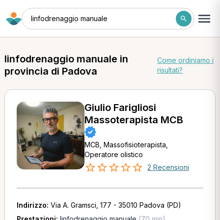
linfodrenaggio manuale
linfodrenaggio manuale in
Come ordiniamo i
provincia di Padova
risultati?
Giulio Farigliosi
Massoterapista MCB
MCB, Massofisioterapista,
Operatore olistico
2 Recensioni
Indirizzo:
Via A. Gramsci, 177 - 35010 Padova (PD)
Prestazioni:
linfodrenaggio manuale
(70 min)