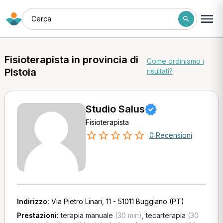
Cerca
Fisioterapista in provincia di
Come ordiniamo i
Pistoia
risultati?
Studio Salus
Fisioterapista
0 Recensioni
Indirizzo:
Via Pietro Linari, 11 - 51011 Buggiano (PT)
Prestazioni:
terapia manuale
(30 min)
,
tecarterapia
(30