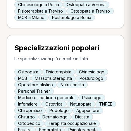
Chinesiologo a Roma
Osteopata a Verona
Fisioterapista a Treviso
Osteopata a Treviso
MCB a Milano
Posturologo a Roma
Specializzazioni popolari
Le specializzazioni più cercate in Italia.
Osteopata
Fisioterapista
Chinesiologo
MCB
Massofisioterapista
Posturologo
Operatore olistico
Nutrizionista
Personal Trainer
Medico di medicina generale
Psicologo
Infermiere
Ostetrica
Naturopata
TNPEE
Chiropratico
Podologo
Agopuntore
Chirurgo
Dermatologo
Dietista
Ortopedico
Terapista occupazionale
Fisiatra
Ecografista
Psicoterapeuta