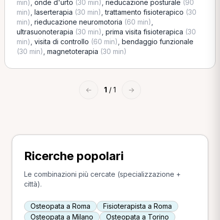
min)
,
onde d'urto
(30 min)
,
rieducazione posturale
(90
min)
,
laserterapia
(30 min)
,
trattamento fisioterapico
(30
min)
,
rieducazione neuromotoria
(60 min)
,
ultrasuonoterapia
(30 min)
,
prima visita fisioterapica
(30
min)
,
visita di controllo
(60 min)
,
bendaggio funzionale
(30 min)
,
magnetoterapia
(30 min)
←
1
/ 1
→
Ricerche popolari
Le combinazioni più cercate (specializzazione +
città).
Osteopata a Roma
Fisioterapista a Roma
Osteopata a Milano
Osteopata a Torino