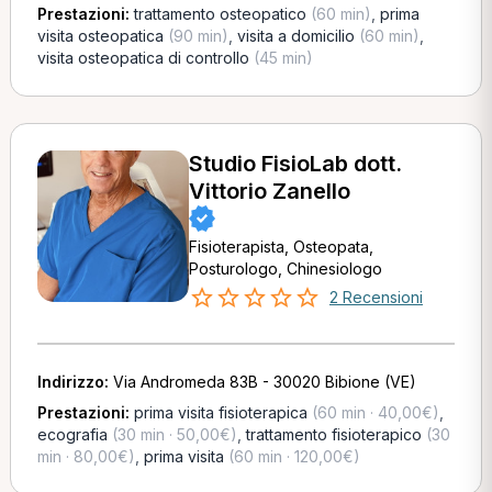
Prestazioni:
trattamento osteopatico
(60 min)
,
prima
visita osteopatica
(90 min)
,
visita a domicilio
(60 min)
,
visita osteopatica di controllo
(45 min)
Studio FisioLab dott.
Vittorio Zanello
Fisioterapista, Osteopata,
Posturologo, Chinesiologo
2 Recensioni
Indirizzo:
Via Andromeda 83B - 30020 Bibione (VE)
Prestazioni:
prima visita fisioterapica
(60 min · 40,00€)
,
ecografia
(30 min · 50,00€)
,
trattamento fisioterapico
(30
min · 80,00€)
,
prima visita
(60 min · 120,00€)