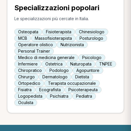
Specializzazioni popolari
Le specializzazioni più cercate in Italia.
Osteopata
Fisioterapista
Chinesiologo
MCB
Massofisioterapista
Posturologo
Operatore olistico
Nutrizionista
Personal Trainer
Medico di medicina generale
Psicologo
Infermiere
Ostetrica
Naturopata
TNPEE
Chiropratico
Podologo
Agopuntore
Chirurgo
Dermatologo
Dietista
Ortopedico
Terapista occupazionale
Fisiatra
Ecografista
Psicoterapeuta
Logopedista
Psichiatra
Pediatra
Oculista