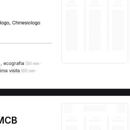
ologo, Chinesiologo
,
ecografia
)
(30 min ·
ima visita
(60 min ·
 MCB