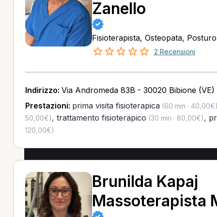
Zanello
Fisioterapista, Osteopata, Postur
2 Recensioni
Indirizzo:
Via Andromeda 83B - 30020 Bibione (VE)
Prestazioni:
prima visita fisioterapica
(60 min · 40,00€
,
trattamento fisioterapico
,
pr
50,00€)
(30 min · 80,00€)
120,00€)
Brunilda Kapaj
Massoterapista