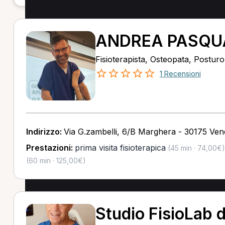
ANDREA PASQU
Fisioterapista, Osteopata, Postur
1 Recensioni
Indirizzo:
Via G.zambelli, 6/B Marghera - 30175 Ven
Prestazioni:
prima visita fisioterapica
(45 min · 74,00€)
(60 min · 125,00€)
Studio FisioLab d