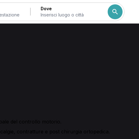
Dove
Come ordiniamo i risulta
uoi confrontare competenze e prenotare online la
e offrono la
valutazione posturale
e la possibilità di fissare
mente dal calendario.
erapica, trattamenti fisioterapici in ambulatorio o a
 fisiopalestra.
bale del controllo motorio.
calgie, contratture e post chirurgia ortopedica.