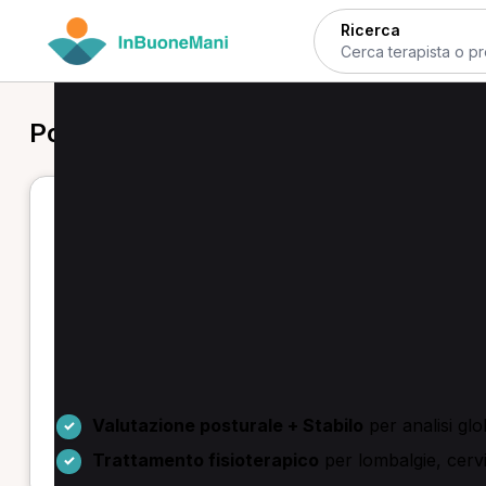
Ricerca
Posturologo in provincia di Venezia
Posturologi a Venezia e provincia
Se cerchi un posturologo in provincia di Venezia p
prestazione che ti serve. Qui trovi professionisti ch
una prima visita o una seduta di trattamento diretta
Tra le offerte ricorrenti ci sono la prima visita fisiot
domicilio, ecografia diagnostica e servizi in palestra o
Valutazione posturale + Stabilo
per analisi glo
Trattamento fisioterapico
per lombalgie, cervi