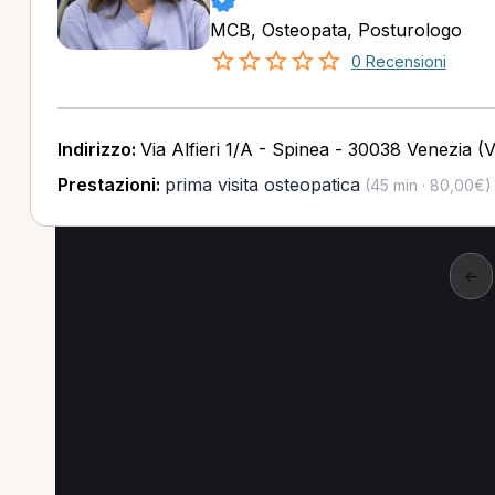
MCB, Osteopata, Posturologo
0 Recensioni
Indirizzo:
Via Alfieri 1/A - Spinea - 30038 Venezia (
Prestazioni:
prima visita osteopatica
(45 min · 80,00€)
←
Ricerche popolari
Le combinazioni più cercate (specializzazione