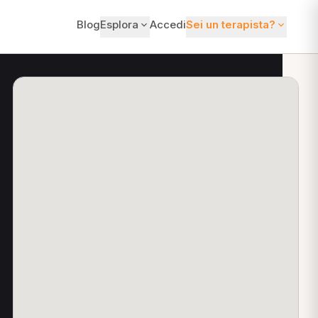
Blog
Esplora
Accedi
Sei un terapista?
ti?