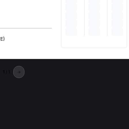
VE)
1
/ 1
→
 + città).