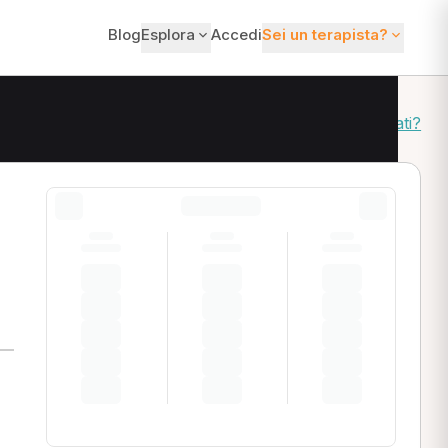
Blog
Esplora
Accedi
Sei un terapista?
Come ordiniamo i risultati?