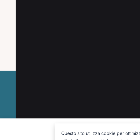
Ricerche più frequent
Le combinazioni più cercate (specializzazione
Posturologo a Venezia
Osteopata a Venezia
MCB a Venezia
Osteopata a Dolo
Medico 
La piattaforma per trovare il terapista giusto, vicino a te.
Questo sito utilizza cookie per ottimiz