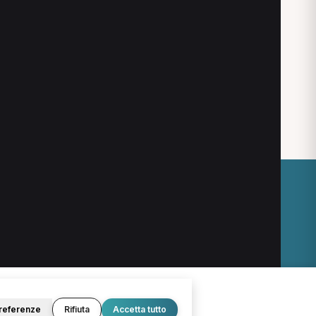
a
Operatore olistico a Dolo
salta di Portogruaro
Chinesiologo a Bibione
O
LEGALE
Termini e condizioni
Privacy Policy
Cookie Policy
referenze
Rifiuta
Accetta tutto