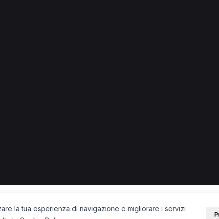
i in provincia di Venezia
 + città) in provincia di Venezia.
Osteopata a Camponogara
Operatore olistico a Camponogar
di medicina generale a Fossalta di Portogruaro
Agopuntore a Fos
PORTALE
SUPPORT
Sei un paziente?
Contatti
Sei un terapista?
Guide
Blog
zare la tua esperienza di navigazione e migliorare i servizi
P