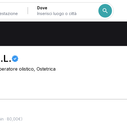
Dove
n provincia di Venezia
.L.
eratore olistico, Ostetrica
in · 80,00€)