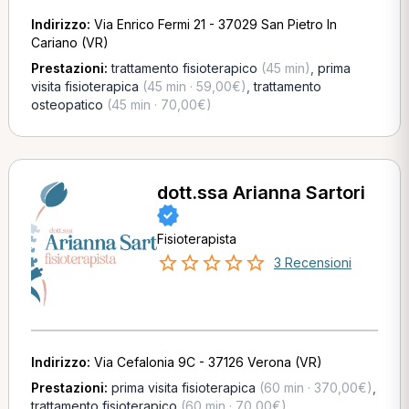
Indirizzo:
Via Enrico Fermi 21 - 37029 San Pietro In
Cariano (VR)
Prestazioni:
trattamento fisioterapico
(45 min)
,
prima
visita fisioterapica
(45 min · 59,00€)
,
trattamento
osteopatico
(45 min · 70,00€)
dott.ssa Arianna Sartori
Fisioterapista
3 Recensioni
Indirizzo:
Via Cefalonia 9C - 37126 Verona (VR)
Prestazioni:
prima visita fisioterapica
(60 min · 370,00€)
,
trattamento fisioterapico
(60 min · 70,00€)