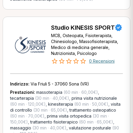
Studio KINESIS SPORT
MCB, Osteopata, Fisioterapista,
Chinesiologo, Massofisioterapista,
Medico di medicina generale,
Nutrizionista, Psicologo
0 Recensioni
Indirizzo:
Via Friuli 5 - 37060 Sona (VR)
Prestazioni:
massoterapia
(60 min · 60,00€)
,
tecarterapia
(30 min · 40,00€)
,
prima visita nutrizionale
(60 min · 120,00€)
,
kinesiterapia
(60 min · 50,00€)
,
visita
di controllo
(30 min · 65,00€)
,
trattamento osteopatico
(60 min · 70,00€)
,
prima visita ortopedica
(30 min ·
150,00€)
,
trattamento fisioterapico
(60 min · 65,00€)
,
massaggio
(30 min · 40,00€)
,
valutazione posturale
(90