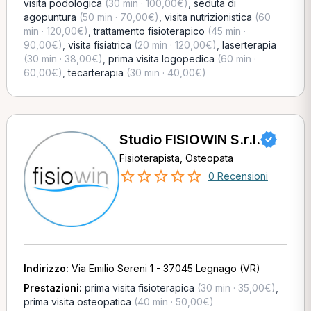
visita podologica
(30 min · 100,00€)
,
seduta di
agopuntura
(50 min · 70,00€)
,
visita nutrizionistica
(60
min · 120,00€)
,
trattamento fisioterapico
(45 min ·
90,00€)
,
visita fisiatrica
(20 min · 120,00€)
,
laserterapia
(30 min · 38,00€)
,
prima visita logopedica
(60 min ·
60,00€)
,
tecarterapia
(30 min · 40,00€)
Studio FISIOWIN S.r.l.
Fisioterapista, Osteopata
0 Recensioni
Indirizzo:
Via Emilio Sereni 1 - 37045 Legnago (VR)
Prestazioni:
prima visita fisioterapica
(30 min · 35,00€)
,
prima visita osteopatica
(40 min · 50,00€)