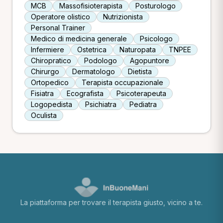
MCB
Massofisioterapista
Posturologo
Operatore olistico
Nutrizionista
Personal Trainer
Medico di medicina generale
Psicologo
Infermiere
Ostetrica
Naturopata
TNPEE
Chiropratico
Podologo
Agopuntore
Chirurgo
Dermatologo
Dietista
Ortopedico
Terapista occupazionale
Fisiatra
Ecografista
Psicoterapeuta
Logopedista
Psichiatra
Pediatra
Oculista
La piattaforma per trovare il terapista giusto, vicino a te.