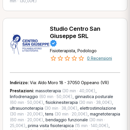
min · 130,00€)
Studio Centro San
Giuseppe SRL
Fisioterapista, Podologo
0 Recensioni
Indirizzo:
Via: Aldo Moro 18 - 37050 Oppeano (VR)
Prestazioni:
massoterapia
(30 min · 40,00€)
,
linfodrenaggio
(60 min · 50,00€)
,
ginnastica posturale
(60 min · 50,00€)
,
fisiokinesiterapia
(30 min · 38,00€)
,
ultrasuonoterapia
(30 min · 38,00€)
,
elettrostimolazione
(30 min · 20,00€)
,
tens
(30 min · 20,00€)
,
magnetoterapia
(60 min · 20,00€)
,
bendaggio funzionale
(30 min ·
25,00€)
,
prima visita fisioterapica
(15 min · 140,00€)
,