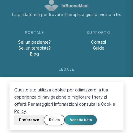
La piattaforma per trovare il terapista giusto, vicino a te.
PORTALE
SUPPORTO
Sei un paziente?
Contatti
Sei un terapista?
Guide
Blog
LEGALE
Termini e condizioni
Privacy Policy
Questo sito utilizza cookie per ottimizzare la tua
Cookie Policy
esperienza di navigazione e migliorare i servizi
offerti. Per maggiori informazioni consulta la
Cookie
Policy
.
Preferenze
Rifiuta
Accetta tutto
© 2026 D.Lab S.r.l. — InBuoneMani