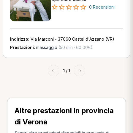
0 Recensioni
Indirizzo:
Via Marconi - 37060 Castel d'Azzano (VR)
Prestazioni:
massaggio
(50 min · 60,00€)
←
1
/ 1
→
Altre prestazioni in provincia
di Verona
Scopri altre prestazioni disponibili in provincia di