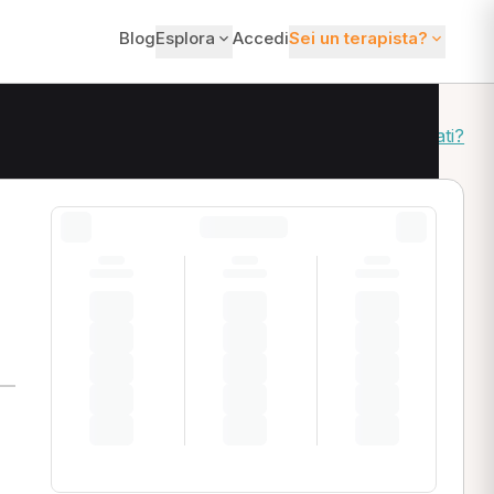
Blog
Esplora
Accedi
Sei un terapista?
Come ordiniamo i risultati?