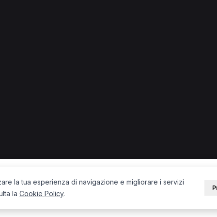
 + città) in provincia di Verona.
Fisioterapista a Verona
Osteopata a Villafranca di Verona
O
no
Osteopata a Sona
Chinesiologo a Stallavena-Lugo
Fis
PORTALE
SUPPORT
Sei un paziente?
Contatti
Sei un terapista?
Guide
Blog
zare la tua esperienza di navigazione e migliorare i servizi
P
ulta la
Cookie Policy
.