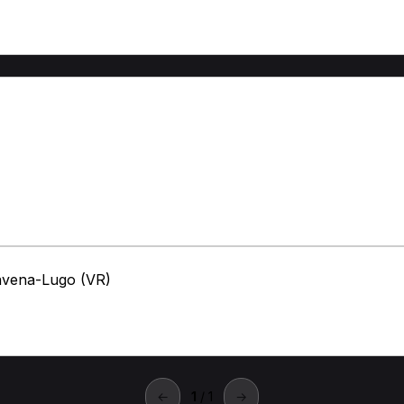
lavena-Lugo (VR)
←
1
/ 1
→