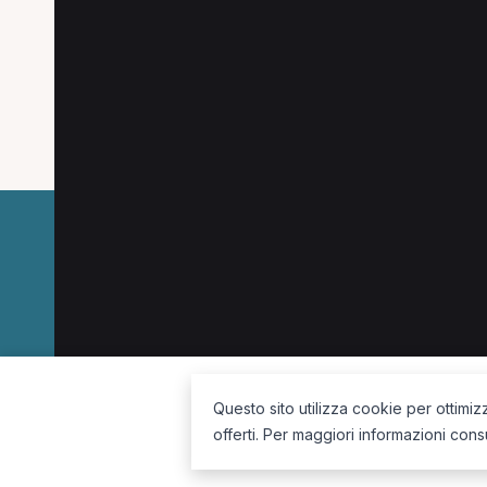
Le combinazioni più cercate (specializzazione
Osteopata a Verona
Osteopata a Legnago
Fisioterapista a Oppeano
Podologo a Oppea
La piattaforma per trovare il terapista giusto, vicino a te.
Questo sito utilizza cookie per ottimiz
offerti. Per maggiori informazioni cons
Seguici