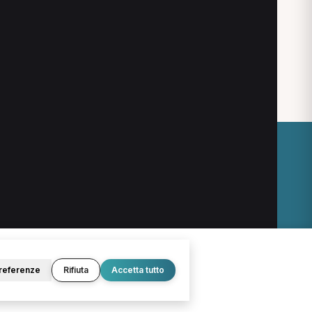
steopata a Sommacampagna
ioterapista a Legnago
O
LEGALE
Termini e condizioni
Privacy Policy
Cookie Policy
referenze
Rifiuta
Accetta tutto
© 2026 D.Lab S.r.l. — InBuoneMani