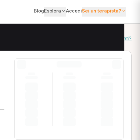
Blog
Esplora
Accedi
Sei un terapista?
Come ordiniamo i risultati?